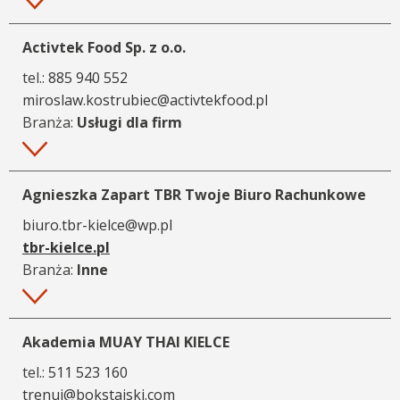
Więcej
Activtek Food Sp. z o.o.
tel.:
885 940 552
miroslaw.kostrubiec@activtekfood.pl
Branża:
Usługi dla firm
Więcej
Agnieszka Zapart TBR Twoje Biuro Rachunkowe
biuro.tbr-kielce@wp.pl
tbr-kielce.pl
Branża:
Inne
Więcej
Akademia MUAY THAI KIELCE
tel.:
511 523 160
trenuj@bokstajski.com