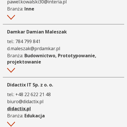
pawel.kowalski30@interia.pl
Branża:
Inne
Więcej
Damkar Damian Maleszak
tel.:
784 799 841
d.maleszak@prdamkar.pl
Branża:
Budownictwo, Prototypowanie,
projektowanie
Więcej
Didactix IT Sp. z o. o.
tel.:
+48 22 622 21 48
biuro@didactix.pl
didactix.pl
Branża:
Edukacja
Więcej