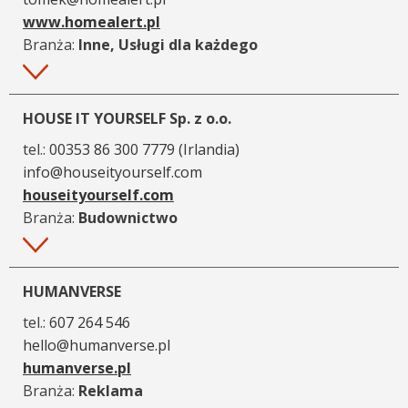
www.homealert.pl
Branża:
Inne, Usługi dla każdego
Więcej
HOUSE IT YOURSELF Sp. z o.o.
tel.:
00353 86 300 7779 (Irlandia)
info@houseityourself.com
houseityourself.com
Branża:
Budownictwo
Więcej
HUMANVERSE
tel.:
607 264 546
hello@humanverse.pl
humanverse.pl
Branża:
Reklama