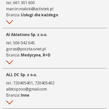
tel.:
661 301 600
marcin.malicki@activtek.pl
Branża:
Usługi dla każdego
Więcej
AI Ablations Sp. z o.o.
tel.:
506 042 645
goras@poczta.onet.pl
Branża:
Medycyna, R+D
Więcej
ALL DC Sp. z o.o.
tel.:
720405401, 720405402
alldcspzoo@gmail.com
Branża:
Inne
Więcej