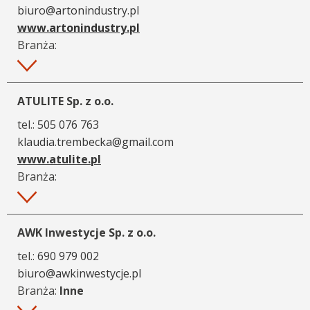
biuro@artonindustry.pl
www.artonindustry.pl
Branża:
Więcej
ATULITE Sp. z o.o.
tel.:
505 076 763
klaudia.trembecka@gmail.com
www.atulite.pl
Branża:
Więcej
AWK Inwestycje Sp. z o.o.
tel.:
690 979 002
biuro@awkinwestycje.pl
Branża:
Inne