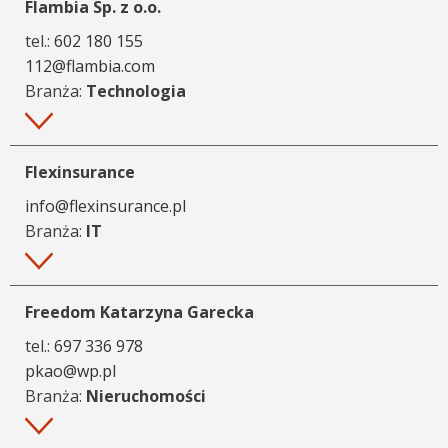
Flambia Sp. z o.o.
tel.:
602 180 155
112@flambia.com
Branża:
Technologia
Więcej
Flexinsurance
info@flexinsurance.pl
Branża:
IT
Więcej
Freedom Katarzyna Garecka
tel.:
697 336 978
pkao@wp.pl
Branża:
Nieruchomości
Więcej