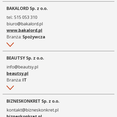
BAKALORD Sp. z o.o.
tel.:
515 053 310
biuro@bakalord.pl
www.bakalord.pl
Branża:
Spożywcza
Więcej
BEAUTSY Sp. z o.o.
info@beautsy.pl
beautsy.pl
Branża:
IT
Więcej
BIZNESKONKRET Sp. z o.o.
kontakt@bizneskonkret.pl
bizneskonkret.pl