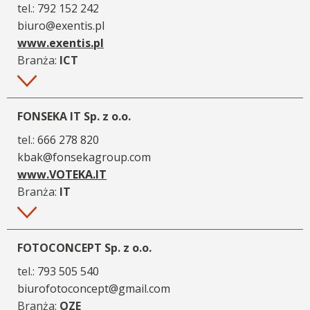
tel.:
792 152 242
biuro@exentis.pl
www.exentis.pl
Branża:
ICT
Więcej
FONSEKA IT Sp. z o.o.
tel.:
666 278 820
kbak@fonsekagroup.com
www.VOTEKA.IT
Branża:
IT
Więcej
FOTOCONCEPT Sp. z o.o.
tel.:
793 505 540
biurofotoconcept@gmail.com
Branża:
OZE