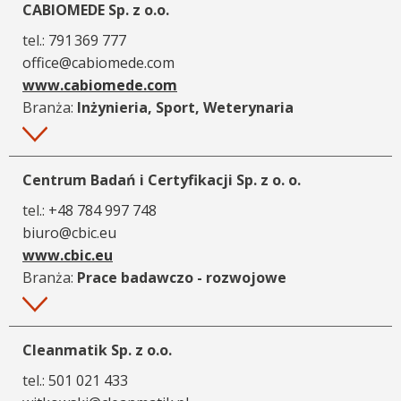
CABIOMEDE Sp. z o.o.
tel.:
791 369 777
office@cabiomede.com
www.cabiomede.com
Branża:
Inżynieria, Sport, Weterynaria
Więcej
Centrum Badań i Certyfikacji Sp. z o. o.
tel.:
+48 784 997 748
biuro@cbic.eu
www.cbic.eu
Branża:
Prace badawczo - rozwojowe
Więcej
Cleanmatik Sp. z o.o.
tel.:
501 021 433