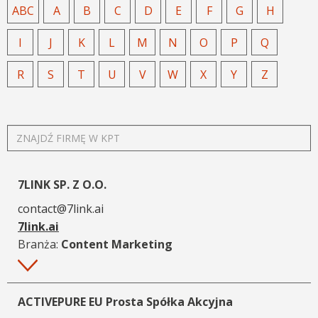
ABC
A
B
C
D
E
F
G
H
I
J
K
L
M
N
O
P
Q
R
S
T
U
V
W
X
Y
Z
ZNAJDŹ
FIRMĘ
W
KPT
7LINK SP. Z O.O.
contact@7link.ai
7link.ai
Branża:
Content Marketing
Więcej
ACTIVEPURE EU Prosta Spółka Akcyjna