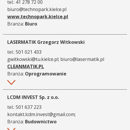
tel.:
41 278 72 00
biuro@technopark.kielce.pl
www.technopark.kielce.pl
Branża:
Biuro
LASERMATIK Grzegorz Witkowski
tel.:
501 021 433
gwitkowski@tu.kielce.pl; biuro@lasermatik.pl
CLEANMATIK.PL
Branża:
Oprogramowanie
Więcej
LCDM INVEST Sp. z o.o.
tel.:
501 637 223
kontakt.lcdm.invest@gmail.com;
Branża:
Budownictwo