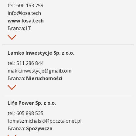
tel.:
606 153 759
info@losa.tech
www.losa.tech
Branża:
IT
Więcej
Lamko Inwestycje Sp. z o.o.
tel.:
511 286 844
makk.inwestycje@gmail.com
Branża:
Nieruchomości
Więcej
Life Power Sp. z o.o.
tel.:
605 898 535
tomaszmichalski@poczta.onet.pl
Branża:
Spożywcza