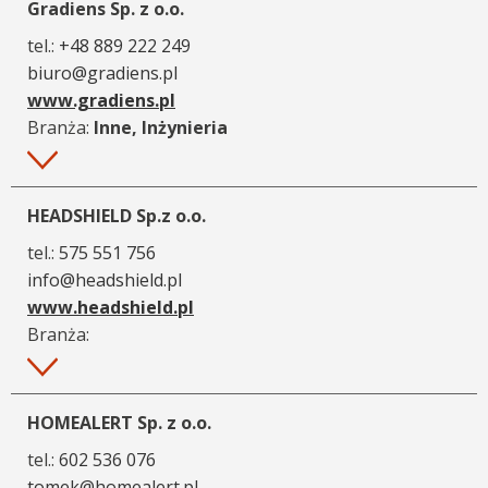
Gradiens Sp. z o.o.
tel.:
+48 889 222 249
biuro@gradiens.pl
www.gradiens.pl
Branża:
Inne, Inżynieria
Więcej
HEADSHIELD Sp.z o.o.
tel.:
575 551 756
info@headshield.pl
www.headshield.pl
Branża:
Więcej
HOMEALERT Sp. z o.o.
tel.:
602 536 076
tomek@homealert.pl