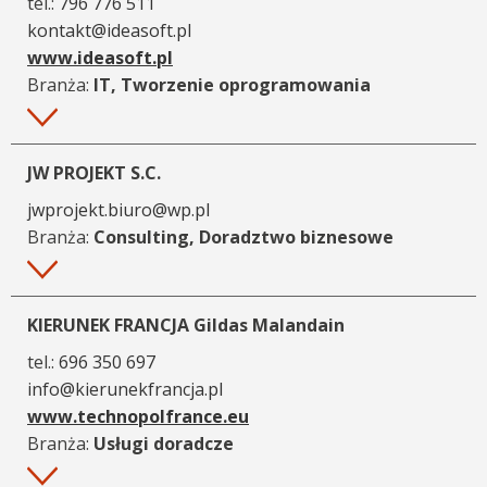
tel.:
796 776 511
kontakt@ideasoft.pl
www.ideasoft.pl
Branża:
IT, Tworzenie oprogramowania
Więcej
JW PROJEKT S.C.
jwprojekt.biuro@wp.pl
Branża:
Consulting, Doradztwo biznesowe
Więcej
KIERUNEK FRANCJA Gildas Malandain
tel.:
696 350 697
info@kierunekfrancja.pl
www.technopolfrance.eu
Branża:
Usługi doradcze
Więcej