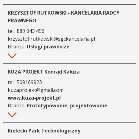
KRZYSZTOF RUTKOWSKI - KANCELARIA RADCY
PRAWNEGO
tel.:
889 043 456
krzysztof.rutkowski@sgckancelaria.pl
Branża:
Usługi prawnicze
Więcej
KUZA PROJEKT Konrad Kałuża
tel.:
509169923
kuzaprojekt@gmail.com
www.kuza-projekt.pl
Branża:
Prototypowanie, projektowanie
Więcej
Kielecki Park Technologiczny