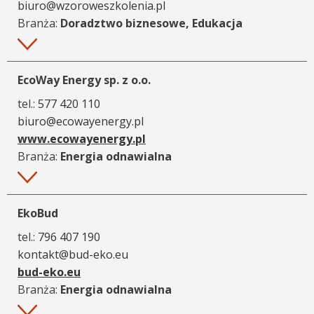
biuro@wzoroweszkolenia.pl
Branża:
Doradztwo biznesowe, Edukacja
Więcej
EcoWay Energy sp. z o.o.
tel.:
577 420 110
biuro@ecowayenergy.pl
www.ecowayenergy.pl
Branża:
Energia odnawialna
Więcej
EkoBud
tel.:
796 407 190
kontakt@bud-eko.eu
bud-eko.eu
Branża:
Energia odnawialna
Więcej