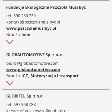
Fundacja Ekologiczna Pszczoła Musi Być
tel.:
690 230 730
kontakt@pszczolamusibyc.pl
www.pszczolamusibyc.pl
Branża:
Inne
Więcej
GLOBAUTOMOTIVE Sp. z o. o.
biuro@globautomotive.com
www.globautomotive.com
Branża:
ICT, Motoryzacja i transport
Więcej
GLOBITEL Sp. z o.o.
tel.:
697 968 488
krzysztof.guzikowski@globitel.pl