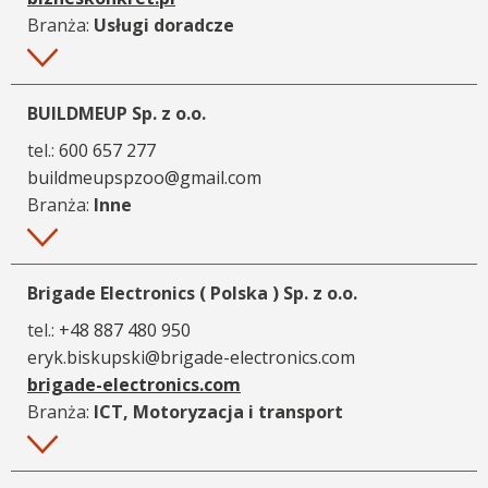
Branża:
Usługi doradcze
Więcej
BUILDMEUP Sp. z o.o.
tel.:
600 657 277
buildmeupspzoo@gmail.com
Branża:
Inne
Więcej
Brigade Electronics ( Polska ) Sp. z o.o.
tel.:
+48 887 480 950
eryk.biskupski@brigade-electronics.com
brigade-electronics.com
Branża:
ICT, Motoryzacja i transport
Więcej