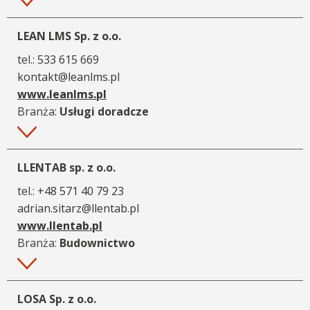
Więcej
LEAN LMS Sp. z o.o.
tel.:
533 615 669
kontakt@leanlms.pl
www.leanlms.pl
Branża:
Usługi doradcze
Więcej
LLENTAB sp. z o.o.
tel.:
+48 571 40 79 23
adrian.sitarz@llentab.pl
www.llentab.pl
Branża:
Budownictwo
Więcej
LOSA Sp. z o.o.