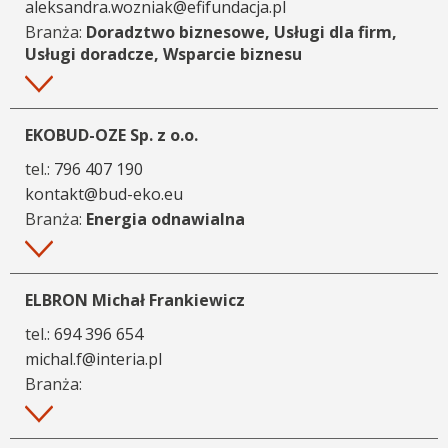
aleksandra.wozniak@efifundacja.pl
Branża:
Doradztwo biznesowe, Usługi dla firm,
Usługi doradcze, Wsparcie biznesu
Więcej
EKOBUD-OZE Sp. z o.o.
tel.:
796 407 190
kontakt@bud-eko.eu
Branża:
Energia odnawialna
Więcej
ELBRON Michał Frankiewicz
tel.:
694 396 654
michal.f@interia.pl
Branża:
Więcej