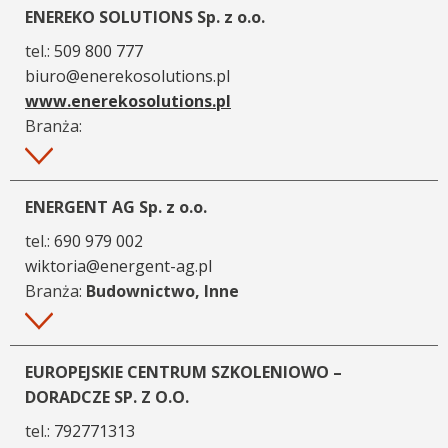
ENEREKO SOLUTIONS Sp. z o.o.
tel.:
509 800 777
biuro@enerekosolutions.pl
www.enerekosolutions.pl
Branża:
Więcej
ENERGENT AG Sp. z o.o.
tel.:
690 979 002
wiktoria@energent-ag.pl
Branża:
Budownictwo, Inne
Więcej
EUROPEJSKIE CENTRUM SZKOLENIOWO –
DORADCZE SP. Z O.O.
tel.:
792771313