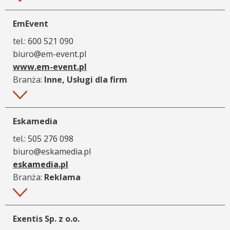
EmEvent
tel.:
600 521 090
biuro@em-event.pl
www.em-event.pl
Branża:
Inne, Usługi dla firm
Więcej
Eskamedia
tel.:
505 276 098
biuro@eskamedia.pl
eskamedia.pl
Branża:
Reklama
Więcej
Exentis Sp. z o.o.