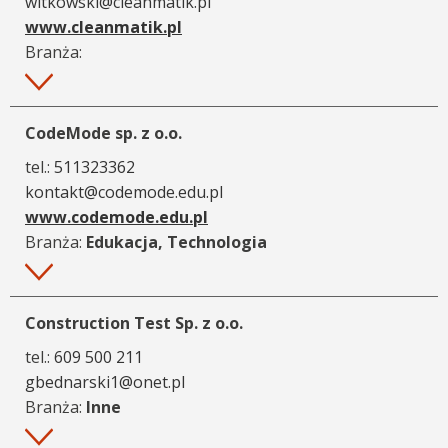
witkowski@cleanmatik.pl
www.cleanmatik.pl
Branża:
Więcej
CodeMode sp. z o.o.
tel.:
511323362
kontakt@codemode.edu.pl
www.codemode.edu.pl
Branża:
Edukacja, Technologia
Więcej
Construction Test Sp. z o.o.
tel.:
609 500 211
gbednarski1@onet.pl
Branża:
Inne
Więcej