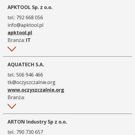
APKTOOL Sp. z o.o.
tel.:
792 668 056
info@apktool.pl
apktool.pl
Branża:
IT
Więcej
AQUATECH S.A.
tel.:
506 946 466
tk@oczyszczalnie.org
www.oczyszczalnie.org
Branża:
Więcej
ARTON Industry Sp z o.o.
tel.:
790 730 657