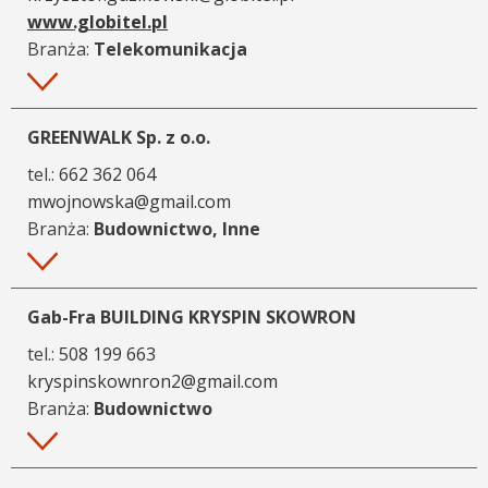
www.globitel.pl
Branża:
Telekomunikacja
Więcej
GREENWALK Sp. z o.o.
tel.:
662 362 064
mwojnowska@gmail.com
Branża:
Budownictwo, Inne
Więcej
Gab-Fra BUILDING KRYSPIN SKOWRON
tel.:
508 199 663
kryspinskownron2@gmail.com
Branża:
Budownictwo
Więcej