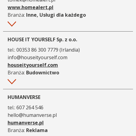
www.homealert.pl
Branża:
Inne, Usługi dla każdego
Więcej
HOUSE IT YOURSELF Sp. z o.o.
tel.:
00353 86 300 7779 (Irlandia)
info@houseityourself.com
houseityourself.com
Branża:
Budownictwo
Więcej
HUMANVERSE
tel.:
607 264 546
hello@humanverse.pl
humanverse.pl
Branża:
Reklama