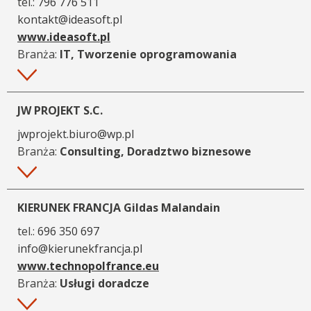
tel.:
796 776 511
kontakt@ideasoft.pl
www.ideasoft.pl
Branża:
IT, Tworzenie oprogramowania
Więcej
JW PROJEKT S.C.
jwprojekt.biuro@wp.pl
Branża:
Consulting, Doradztwo biznesowe
Więcej
KIERUNEK FRANCJA Gildas Malandain
tel.:
696 350 697
info@kierunekfrancja.pl
www.technopolfrance.eu
Branża:
Usługi doradcze
Więcej