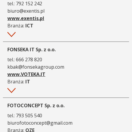
tel.:
792 152 242
biuro@exentis.pl
www.exentis.pl
Branża:
ICT
Więcej
FONSEKA IT Sp. z o.o.
tel.:
666 278 820
kbak@fonsekagroup.com
www.VOTEKA.IT
Branża:
IT
Więcej
FOTOCONCEPT Sp. z o.o.
tel.:
793 505 540
biurofotoconcept@gmail.com
Branża:
OZE