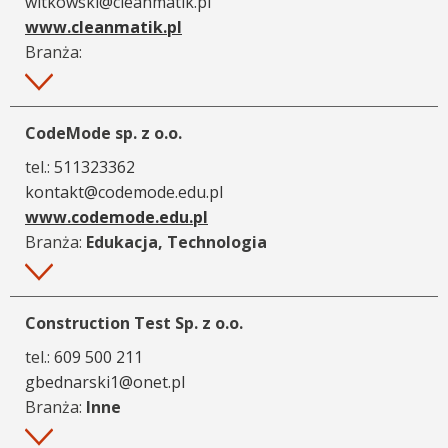
witkowski@cleanmatik.pl
www.cleanmatik.pl
Branża:
Więcej
CodeMode sp. z o.o.
tel.:
511323362
kontakt@codemode.edu.pl
www.codemode.edu.pl
Branża:
Edukacja, Technologia
Więcej
Construction Test Sp. z o.o.
tel.:
609 500 211
gbednarski1@onet.pl
Branża:
Inne
Więcej