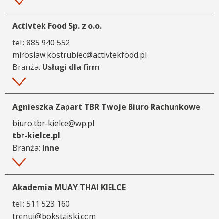
Więcej
Activtek Food Sp. z o.o.
tel.:
885 940 552
miroslaw.kostrubiec@activtekfood.pl
Branża:
Usługi dla firm
Więcej
Agnieszka Zapart TBR Twoje Biuro Rachunkowe
biuro.tbr-kielce@wp.pl
tbr-kielce.pl
Branża:
Inne
Więcej
Akademia MUAY THAI KIELCE
tel.:
511 523 160
trenuj@bokstajski.com