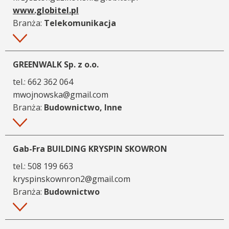
www.globitel.pl
Branża:
Telekomunikacja
Więcej
GREENWALK Sp. z o.o.
tel.:
662 362 064
mwojnowska@gmail.com
Branża:
Budownictwo, Inne
Więcej
Gab-Fra BUILDING KRYSPIN SKOWRON
tel.:
508 199 663
kryspinskownron2@gmail.com
Branża:
Budownictwo
Więcej