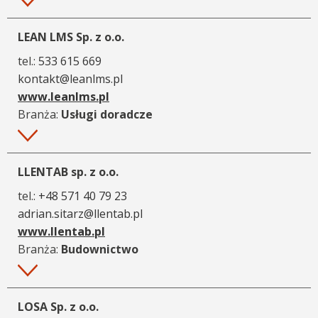
Więcej
LEAN LMS Sp. z o.o.
tel.:
533 615 669
kontakt@leanlms.pl
www.leanlms.pl
Branża:
Usługi doradcze
Więcej
LLENTAB sp. z o.o.
tel.:
+48 571 40 79 23
adrian.sitarz@llentab.pl
www.llentab.pl
Branża:
Budownictwo
Więcej
LOSA Sp. z o.o.