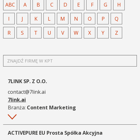
ABC
A
B
C
D
E
F
G
H
I
J
K
L
M
N
O
P
Q
R
S
T
U
V
W
X
Y
Z
ZNAJDŹ
FIRMĘ
W
KPT
7LINK SP. Z O.O.
contact@7link.ai
7link.ai
Branża:
Content Marketing
Więcej
ACTIVEPURE EU Prosta Spółka Akcyjna