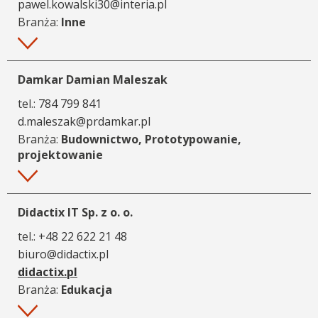
pawel.kowalski30@interia.pl
Branża:
Inne
Więcej
Damkar Damian Maleszak
tel.:
784 799 841
d.maleszak@prdamkar.pl
Branża:
Budownictwo, Prototypowanie,
projektowanie
Więcej
Didactix IT Sp. z o. o.
tel.:
+48 22 622 21 48
biuro@didactix.pl
didactix.pl
Branża:
Edukacja
Więcej