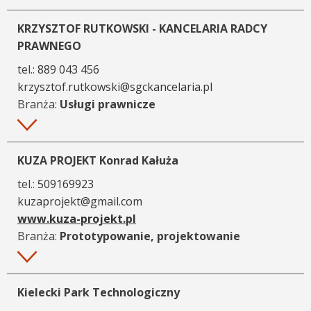
KRZYSZTOF RUTKOWSKI - KANCELARIA RADCY
PRAWNEGO
tel.:
889 043 456
krzysztof.rutkowski@sgckancelaria.pl
Branża:
Usługi prawnicze
Więcej
KUZA PROJEKT Konrad Kałuża
tel.:
509169923
kuzaprojekt@gmail.com
www.kuza-projekt.pl
Branża:
Prototypowanie, projektowanie
Więcej
Kielecki Park Technologiczny