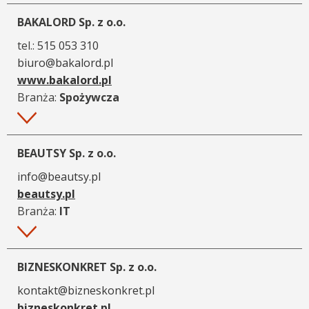
BAKALORD Sp. z o.o.
tel.:
515 053 310
biuro@bakalord.pl
www.bakalord.pl
Branża:
Spożywcza
Więcej
BEAUTSY Sp. z o.o.
info@beautsy.pl
beautsy.pl
Branża:
IT
Więcej
BIZNESKONKRET Sp. z o.o.
kontakt@bizneskonkret.pl
bizneskonkret.pl