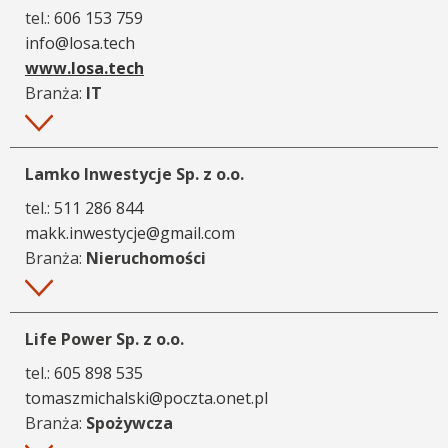
tel.:
606 153 759
info@losa.tech
www.losa.tech
Branża:
IT
Więcej
Lamko Inwestycje Sp. z o.o.
tel.:
511 286 844
makk.inwestycje@gmail.com
Branża:
Nieruchomości
Więcej
Life Power Sp. z o.o.
tel.:
605 898 535
tomaszmichalski@poczta.onet.pl
Branża:
Spożywcza