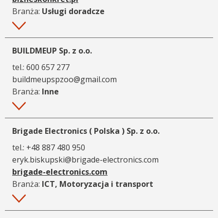
Branża:
Usługi doradcze
Więcej
BUILDMEUP Sp. z o.o.
tel.:
600 657 277
buildmeupspzoo@gmail.com
Branża:
Inne
Więcej
Brigade Electronics ( Polska ) Sp. z o.o.
tel.:
+48 887 480 950
eryk.biskupski@brigade-electronics.com
brigade-electronics.com
Branża:
ICT, Motoryzacja i transport
Więcej