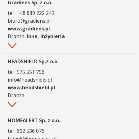
Gradiens Sp. z o.o.
tel.:
+48 889 222 249
biuro@gradiens.pl
www.gradiens.pl
Branża:
Inne, Inżynieria
Więcej
HEADSHIELD Sp.z o.o.
tel.:
575 551 756
info@headshield.pl
www.headshield.pl
Branża:
Więcej
HOMEALERT Sp. z o.o.
tel.:
602 536 076
tomek@homealert.pl