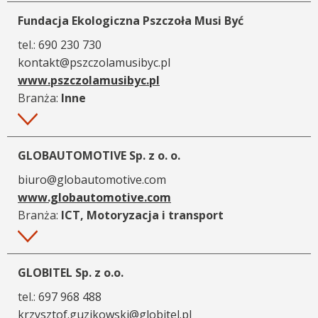
Fundacja Ekologiczna Pszczoła Musi Być
tel.:
690 230 730
kontakt@pszczolamusibyc.pl
www.pszczolamusibyc.pl
Branża:
Inne
Więcej
GLOBAUTOMOTIVE Sp. z o. o.
biuro@globautomotive.com
www.globautomotive.com
Branża:
ICT, Motoryzacja i transport
Więcej
GLOBITEL Sp. z o.o.
tel.:
697 968 488
krzysztof.guzikowski@globitel.pl