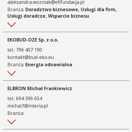
aleksandra.wozniak@efifundacja.pl
Branża:
Doradztwo biznesowe, Usługi dla firm,
Usługi doradcze, Wsparcie biznesu
Więcej
EKOBUD-OZE Sp. z o.o.
tel.:
796 407 190
kontakt@bud-eko.eu
Branża:
Energia odnawialna
Więcej
ELBRON Michał Frankiewicz
tel.:
694 396 654
michal.f@interia.pl
Branża:
Więcej