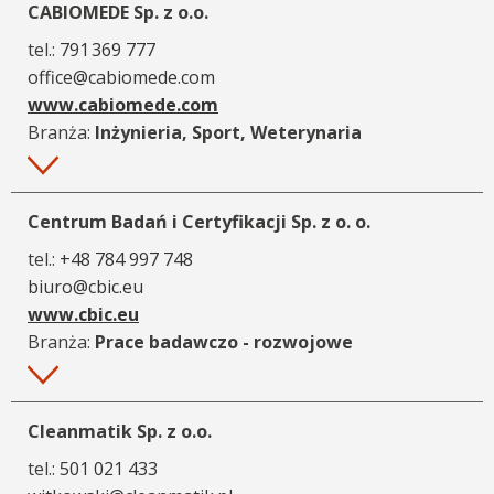
CABIOMEDE Sp. z o.o.
tel.:
791 369 777
office@cabiomede.com
www.cabiomede.com
Branża:
Inżynieria, Sport, Weterynaria
Więcej
Centrum Badań i Certyfikacji Sp. z o. o.
tel.:
+48 784 997 748
biuro@cbic.eu
www.cbic.eu
Branża:
Prace badawczo - rozwojowe
Więcej
Cleanmatik Sp. z o.o.
tel.:
501 021 433