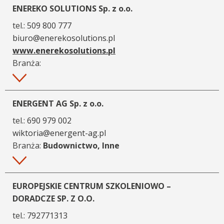
ENEREKO SOLUTIONS Sp. z o.o.
tel.:
509 800 777
biuro@enerekosolutions.pl
www.enerekosolutions.pl
Branża:
Więcej
ENERGENT AG Sp. z o.o.
tel.:
690 979 002
wiktoria@energent-ag.pl
Branża:
Budownictwo, Inne
Więcej
EUROPEJSKIE CENTRUM SZKOLENIOWO –
DORADCZE SP. Z O.O.
tel.:
792771313