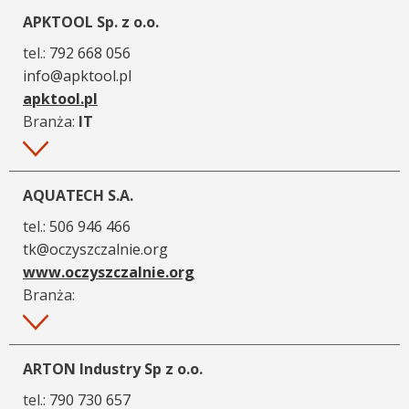
APKTOOL Sp. z o.o.
tel.:
792 668 056
info@apktool.pl
apktool.pl
Branża:
IT
Więcej
AQUATECH S.A.
tel.:
506 946 466
tk@oczyszczalnie.org
www.oczyszczalnie.org
Branża:
Więcej
ARTON Industry Sp z o.o.
tel.:
790 730 657