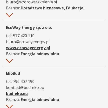
biuro@wzoroweszkolenia.pl
Branża:
Doradztwo biznesowe, Edukacja
Więcej
EcoWay Energy sp. z o.o.
tel.:
577 420 110
biuro@ecowayenergy.pl
www.ecowayenergy.pl
Branża:
Energia odnawialna
Więcej
EkoBud
tel.:
796 407 190
kontakt@bud-eko.eu
bud-eko.eu
Branża:
Energia odnawialna
Więcej