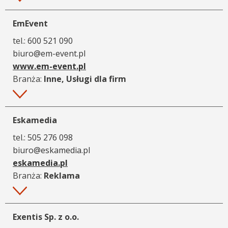
EmEvent
tel.:
600 521 090
biuro@em-event.pl
www.em-event.pl
Branża:
Inne, Usługi dla firm
Więcej
Eskamedia
tel.:
505 276 098
biuro@eskamedia.pl
eskamedia.pl
Branża:
Reklama
Więcej
Exentis Sp. z o.o.