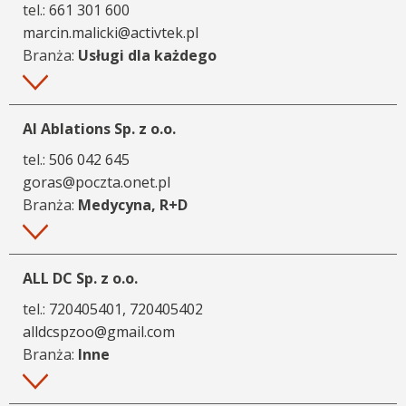
tel.:
661 301 600
marcin.malicki@activtek.pl
Branża:
Usługi dla każdego
Więcej
AI Ablations Sp. z o.o.
tel.:
506 042 645
goras@poczta.onet.pl
Branża:
Medycyna, R+D
Więcej
ALL DC Sp. z o.o.
tel.:
720405401, 720405402
alldcspzoo@gmail.com
Branża:
Inne
Więcej