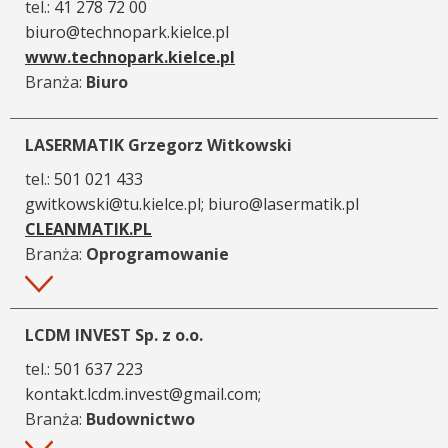
tel.:
41 278 72 00
biuro@technopark.kielce.pl
www.technopark.kielce.pl
Branża:
Biuro
LASERMATIK Grzegorz Witkowski
tel.:
501 021 433
gwitkowski@tu.kielce.pl; biuro@lasermatik.pl
CLEANMATIK.PL
Branża:
Oprogramowanie
Więcej
LCDM INVEST Sp. z o.o.
tel.:
501 637 223
kontakt.lcdm.invest@gmail.com;
Branża:
Budownictwo