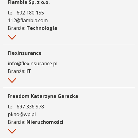
Flambia Sp. z o.o.
tel.:
602 180 155
112@flambia.com
Branża:
Technologia
Więcej
Flexinsurance
info@flexinsurance.pl
Branża:
IT
Więcej
Freedom Katarzyna Garecka
tel.:
697 336 978
pkao@wp.pl
Branża:
Nieruchomości
Więcej