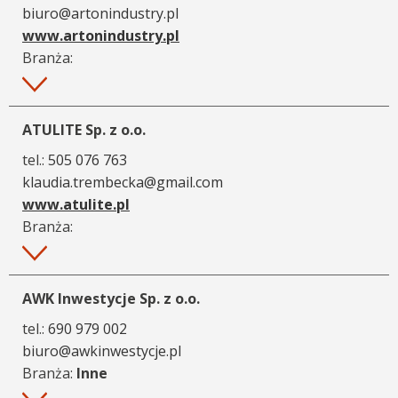
biuro@artonindustry.pl
www.artonindustry.pl
Branża:
Więcej
ATULITE Sp. z o.o.
tel.:
505 076 763
klaudia.trembecka@gmail.com
www.atulite.pl
Branża:
Więcej
AWK Inwestycje Sp. z o.o.
tel.:
690 979 002
biuro@awkinwestycje.pl
Branża:
Inne