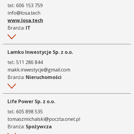
tel.:
606 153 759
info@losa.tech
www.losa.tech
Branża:
IT
Więcej
Lamko Inwestycje Sp. z o.o.
tel.:
511 286 844
makk.inwestycje@gmail.com
Branża:
Nieruchomości
Więcej
Life Power Sp. z o.o.
tel.:
605 898 535
tomaszmichalski@poczta.onet.pl
Branża:
Spożywcza