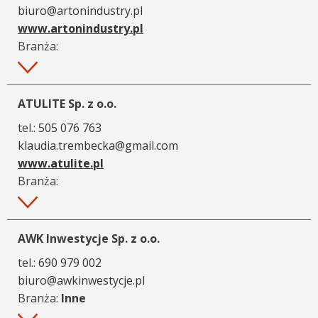
biuro@artonindustry.pl
www.artonindustry.pl
Branża:
Więcej
ATULITE Sp. z o.o.
tel.:
505 076 763
klaudia.trembecka@gmail.com
www.atulite.pl
Branża:
Więcej
AWK Inwestycje Sp. z o.o.
tel.:
690 979 002
biuro@awkinwestycje.pl
Branża:
Inne