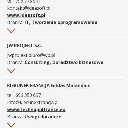
tel.:
796 776 511
kontakt@ideasoft.pl
www.ideasoft.pl
Branża:
IT, Tworzenie oprogramowania
Więcej
JW PROJEKT S.C.
jwprojekt.biuro@wp.pl
Branża:
Consulting, Doradztwo biznesowe
Więcej
KIERUNEK FRANCJA Gildas Malandain
tel.:
696 350 697
info@kierunekfrancja.pl
www.technopolfrance.eu
Branża:
Usługi doradcze
Więcej