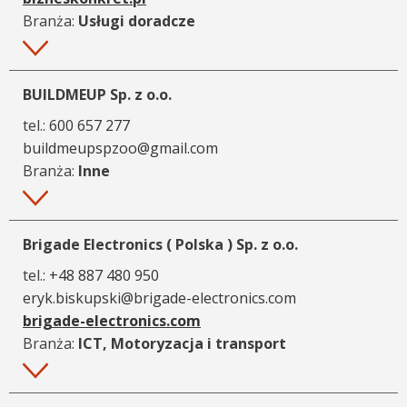
Branża:
Usługi doradcze
Więcej
BUILDMEUP Sp. z o.o.
tel.:
600 657 277
buildmeupspzoo@gmail.com
Branża:
Inne
Więcej
Brigade Electronics ( Polska ) Sp. z o.o.
tel.:
+48 887 480 950
eryk.biskupski@brigade-electronics.com
brigade-electronics.com
Branża:
ICT, Motoryzacja i transport
Więcej