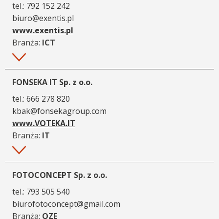
tel.:
792 152 242
biuro@exentis.pl
www.exentis.pl
Branża:
ICT
Więcej
FONSEKA IT Sp. z o.o.
tel.:
666 278 820
kbak@fonsekagroup.com
www.VOTEKA.IT
Branża:
IT
Więcej
FOTOCONCEPT Sp. z o.o.
tel.:
793 505 540
biurofotoconcept@gmail.com
Branża:
OZE