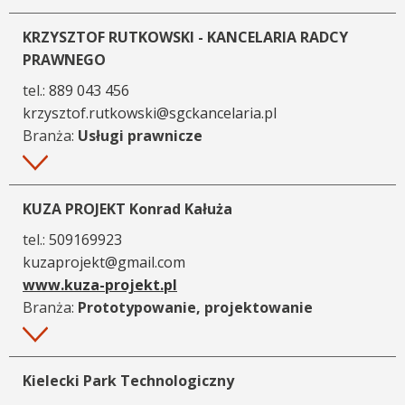
KRZYSZTOF RUTKOWSKI - KANCELARIA RADCY
PRAWNEGO
tel.:
889 043 456
krzysztof.rutkowski@sgckancelaria.pl
Branża:
Usługi prawnicze
Więcej
KUZA PROJEKT Konrad Kałuża
tel.:
509169923
kuzaprojekt@gmail.com
www.kuza-projekt.pl
Branża:
Prototypowanie, projektowanie
Więcej
Kielecki Park Technologiczny