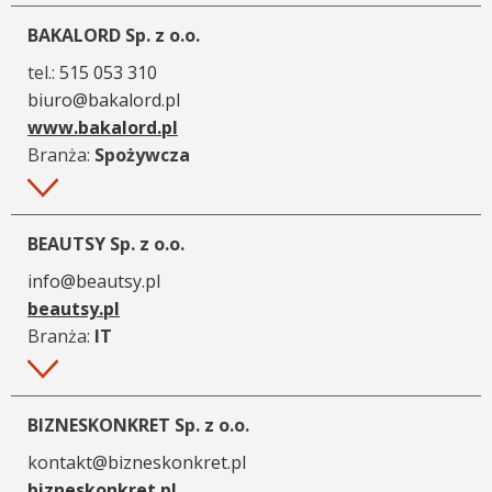
BAKALORD Sp. z o.o.
tel.:
515 053 310
biuro@bakalord.pl
www.bakalord.pl
Branża:
Spożywcza
Więcej
BEAUTSY Sp. z o.o.
info@beautsy.pl
beautsy.pl
Branża:
IT
Więcej
BIZNESKONKRET Sp. z o.o.
kontakt@bizneskonkret.pl
bizneskonkret.pl