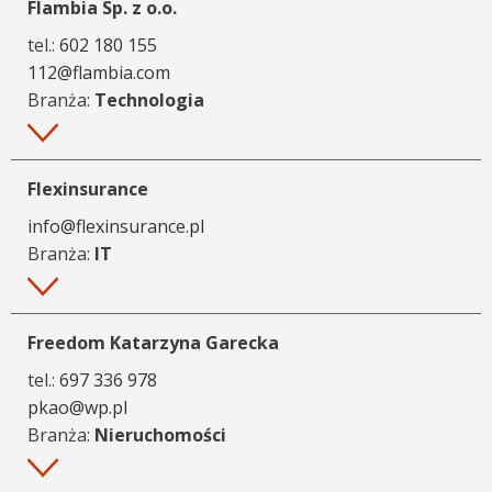
Flambia Sp. z o.o.
tel.:
602 180 155
112@flambia.com
Branża:
Technologia
Więcej
Flexinsurance
info@flexinsurance.pl
Branża:
IT
Więcej
Freedom Katarzyna Garecka
tel.:
697 336 978
pkao@wp.pl
Branża:
Nieruchomości
Więcej