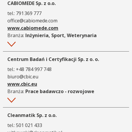
CABIOMEDE Sp. z o.o.
tel.:
791 369 777
office@cabiomede.com
www.cabiomede.com
Branża:
Inżynieria, Sport, Weterynaria
Więcej
Centrum Badań i Certyfikacji Sp. z o. o.
tel.:
+48 784 997 748
biuro@cbic.eu
www.cbic.eu
Branża:
Prace badawczo - rozwojowe
Więcej
Cleanmatik Sp. z o.o.
tel.:
501 021 433