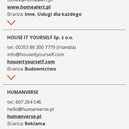
www.homealert.pl
Branża:
Inne, Usługi dla każdego
Więcej
HOUSE IT YOURSELF Sp. z o.o.
tel.:
00353 86 300 7779 (Irlandia)
info@houseityourself.com
houseityourself.com
Branża:
Budownictwo
Więcej
HUMANVERSE
tel.:
607 264 546
hello@humanverse.pl
humanverse.pl
Branża:
Reklama