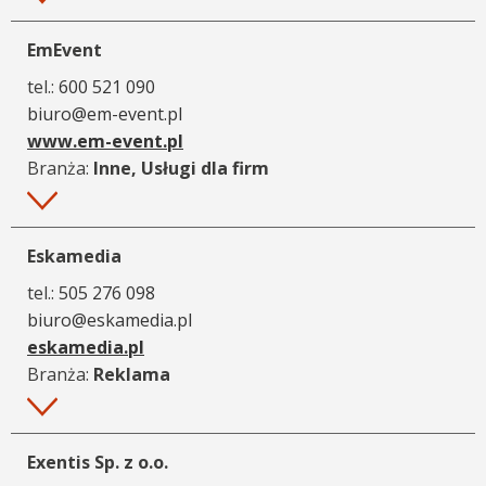
EmEvent
tel.:
600 521 090
biuro@em-event.pl
www.em-event.pl
Branża:
Inne, Usługi dla firm
Więcej
Eskamedia
tel.:
505 276 098
biuro@eskamedia.pl
eskamedia.pl
Branża:
Reklama
Więcej
Exentis Sp. z o.o.