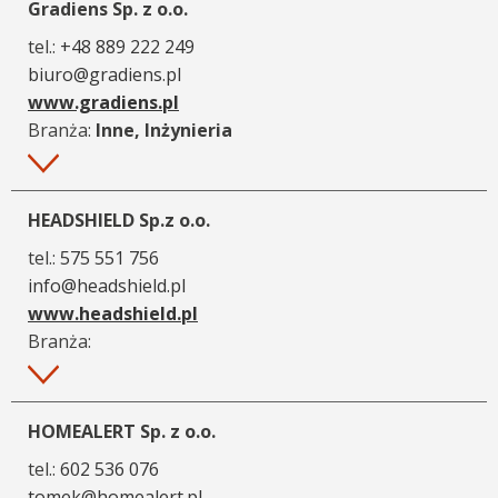
Gradiens Sp. z o.o.
tel.:
+48 889 222 249
biuro@gradiens.pl
www.gradiens.pl
Branża:
Inne, Inżynieria
Więcej
HEADSHIELD Sp.z o.o.
tel.:
575 551 756
info@headshield.pl
www.headshield.pl
Branża:
Więcej
HOMEALERT Sp. z o.o.
tel.:
602 536 076
tomek@homealert.pl