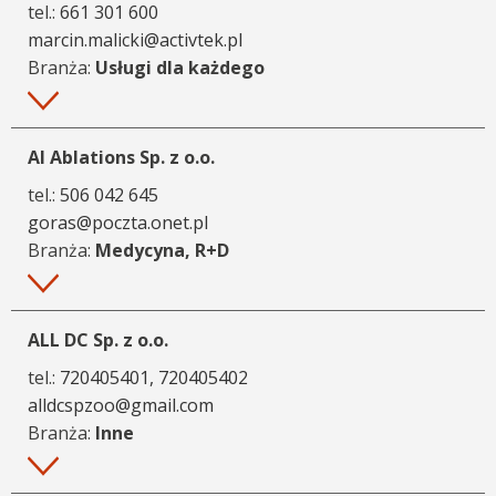
tel.:
661 301 600
marcin.malicki@activtek.pl
Branża:
Usługi dla każdego
Więcej
AI Ablations Sp. z o.o.
tel.:
506 042 645
goras@poczta.onet.pl
Branża:
Medycyna, R+D
Więcej
ALL DC Sp. z o.o.
tel.:
720405401, 720405402
alldcspzoo@gmail.com
Branża:
Inne
Więcej