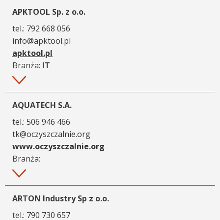
APKTOOL Sp. z o.o.
tel.:
792 668 056
info@apktool.pl
apktool.pl
Branża:
IT
Więcej
AQUATECH S.A.
tel.:
506 946 466
tk@oczyszczalnie.org
www.oczyszczalnie.org
Branża:
Więcej
ARTON Industry Sp z o.o.
tel.:
790 730 657