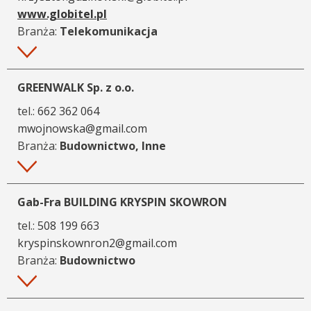
www.globitel.pl
Branża:
Telekomunikacja
Więcej
GREENWALK Sp. z o.o.
tel.:
662 362 064
mwojnowska@gmail.com
Branża:
Budownictwo, Inne
Więcej
Gab-Fra BUILDING KRYSPIN SKOWRON
tel.:
508 199 663
kryspinskownron2@gmail.com
Branża:
Budownictwo
Więcej