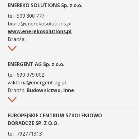
ENEREKO SOLUTIONS Sp. z o.o.
tel.:
509 800 777
biuro@enerekosolutions.pl
www.enerekosolutions.pl
Branża:
Więcej
ENERGENT AG Sp. z o.o.
tel.:
690 979 002
wiktoria@energent-ag.pl
Branża:
Budownictwo, Inne
Więcej
EUROPEJSKIE CENTRUM SZKOLENIOWO –
DORADCZE SP. Z O.O.
tel.:
792771313