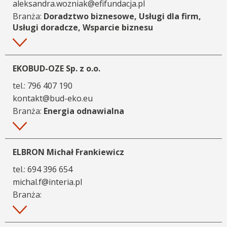
aleksandra.wozniak@efifundacja.pl
Branża:
Doradztwo biznesowe, Usługi dla firm,
Usługi doradcze, Wsparcie biznesu
Więcej
EKOBUD-OZE Sp. z o.o.
tel.:
796 407 190
kontakt@bud-eko.eu
Branża:
Energia odnawialna
Więcej
ELBRON Michał Frankiewicz
tel.:
694 396 654
michal.f@interia.pl
Branża:
Więcej