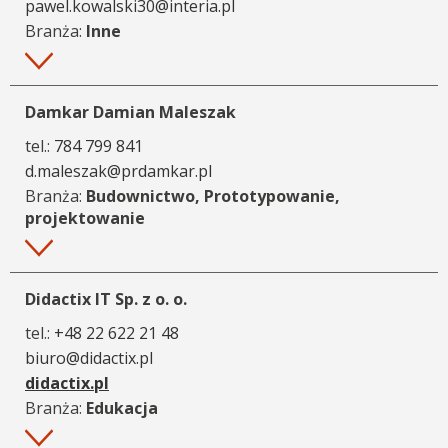
pawel.kowalski30@interia.pl
Branża:
Inne
Więcej
Damkar Damian Maleszak
tel.:
784 799 841
d.maleszak@prdamkar.pl
Branża:
Budownictwo, Prototypowanie,
projektowanie
Więcej
Didactix IT Sp. z o. o.
tel.:
+48 22 622 21 48
biuro@didactix.pl
didactix.pl
Branża:
Edukacja
Więcej