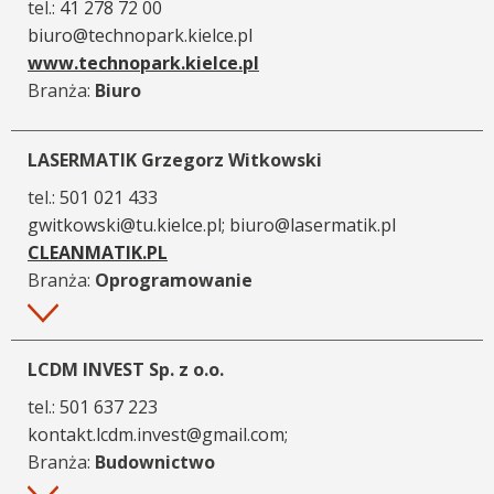
tel.:
41 278 72 00
biuro@technopark.kielce.pl
www.technopark.kielce.pl
Branża:
Biuro
LASERMATIK Grzegorz Witkowski
tel.:
501 021 433
gwitkowski@tu.kielce.pl; biuro@lasermatik.pl
CLEANMATIK.PL
Branża:
Oprogramowanie
Więcej
LCDM INVEST Sp. z o.o.
tel.:
501 637 223
kontakt.lcdm.invest@gmail.com;
Branża:
Budownictwo