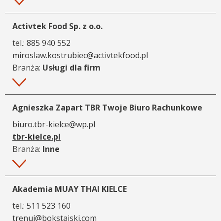
Więcej
Activtek Food Sp. z o.o.
tel.:
885 940 552
miroslaw.kostrubiec@activtekfood.pl
Branża:
Usługi dla firm
Więcej
Agnieszka Zapart TBR Twoje Biuro Rachunkowe
biuro.tbr-kielce@wp.pl
tbr-kielce.pl
Branża:
Inne
Więcej
Akademia MUAY THAI KIELCE
tel.:
511 523 160
trenuj@bokstajski.com