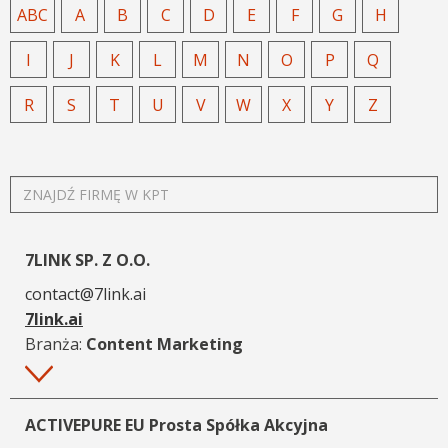
ABC
A
B
C
D
E
F
G
H
I
J
K
L
M
N
O
P
Q
R
S
T
U
V
W
X
Y
Z
ZNAJDŹ
FIRMĘ
W
KPT
7LINK SP. Z O.O.
contact@7link.ai
7link.ai
Branża:
Content Marketing
Więcej
ACTIVEPURE EU Prosta Spółka Akcyjna