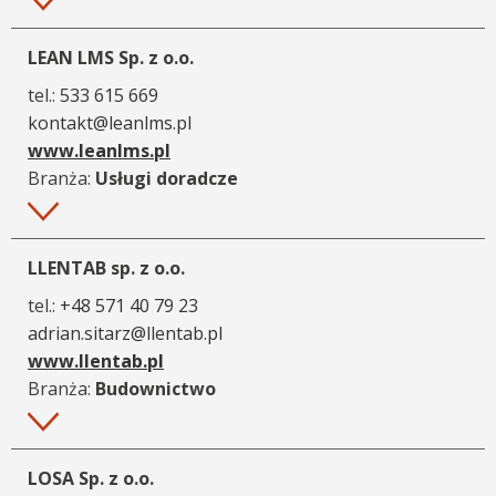
Więcej
LEAN LMS Sp. z o.o.
tel.:
533 615 669
kontakt@leanlms.pl
www.leanlms.pl
Branża:
Usługi doradcze
Więcej
LLENTAB sp. z o.o.
tel.:
+48 571 40 79 23
adrian.sitarz@llentab.pl
www.llentab.pl
Branża:
Budownictwo
Więcej
LOSA Sp. z o.o.