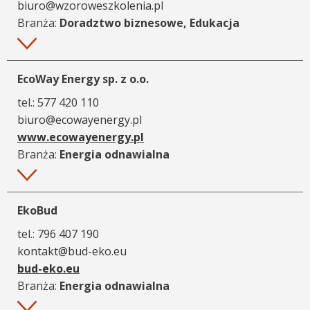
biuro@wzoroweszkolenia.pl
Branża:
Doradztwo biznesowe, Edukacja
Więcej
EcoWay Energy sp. z o.o.
tel.:
577 420 110
biuro@ecowayenergy.pl
www.ecowayenergy.pl
Branża:
Energia odnawialna
Więcej
EkoBud
tel.:
796 407 190
kontakt@bud-eko.eu
bud-eko.eu
Branża:
Energia odnawialna
Więcej