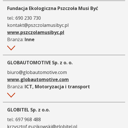
Fundacja Ekologiczna Pszczoła Musi Być
tel.:
690 230 730
kontakt@pszczolamusibyc.pl
www.pszczolamusibyc.pl
Branża:
Inne
Więcej
GLOBAUTOMOTIVE Sp. z o. o.
biuro@globautomotive.com
www.globautomotive.com
Branża:
ICT, Motoryzacja i transport
Więcej
GLOBITEL Sp. z o.o.
tel.:
697 968 488
krzysztof.guzikowski@globitel.pl