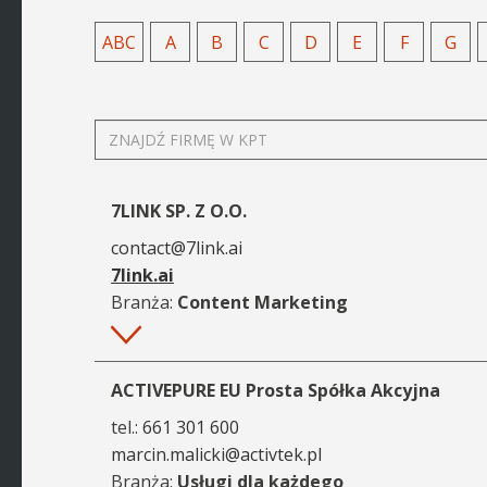
ABC
A
B
C
D
E
F
G
ZNAJDŹ
FIRMĘ
W
KPT
7LINK SP. Z O.O.
contact@7link.ai
7link.ai
Branża:
Content Marketing
Więcej
ACTIVEPURE EU Prosta Spółka Akcyjna
tel.:
661 301 600
marcin.malicki@activtek.pl
Branża:
Usługi dla każdego