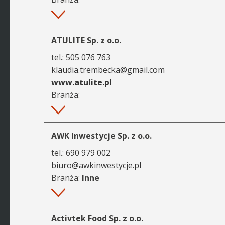
Więcej
ATULITE Sp. z o.o.
tel.:
505 076 763
klaudia.trembecka@gmail.com
www.atulite.pl
Branża:
Więcej
AWK Inwestycje Sp. z o.o.
tel.:
690 979 002
biuro@awkinwestycje.pl
Branża:
Inne
Więcej
Activtek Food Sp. z o.o.