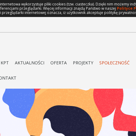
 internetowa wykorzystuje pliki cookies (tzw. ciasteczka). Dzięki nim możemy 
eferencjami przeglądarki. Więcej informacji znajdą Państwo w naszej
Polityce 
 przeglądarki internetowej oznacza, iż użytkownik akceptuje politykę prywatno
 KPT
AKTUALNOŚCI
OFERTA
PROJEKTY
SPOŁECZNOŚĆ
ONTAKT