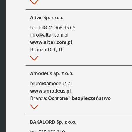
Więcej
Altar Sp. z o.o.
tel.:
+48 41 368 35 65
info@altar.com.pl
www.altar.com.pl
Branża:
ICT, IT
Więcej
Amodeus Sp. z o.o.
biuro@amodeus.pl
www.amodeus.pl
Branża:
Ochrona i bezpieczeństwo
Więcej
BAKALORD Sp. z o.o.
tel.:
515 053 310