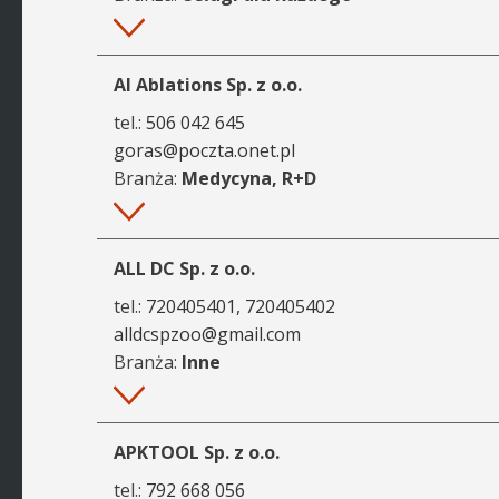
Więcej
AI Ablations Sp. z o.o.
tel.:
506 042 645
goras@poczta.onet.pl
Branża:
Medycyna, R+D
Więcej
ALL DC Sp. z o.o.
tel.:
720405401, 720405402
alldcspzoo@gmail.com
Branża:
Inne
Więcej
APKTOOL Sp. z o.o.
tel.:
792 668 056