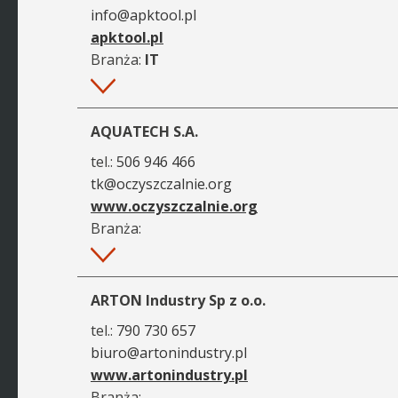
info@apktool.pl
apktool.pl
Branża:
IT
Więcej
AQUATECH S.A.
tel.:
506 946 466
tk@oczyszczalnie.org
www.oczyszczalnie.org
Branża:
Więcej
ARTON Industry Sp z o.o.
tel.:
790 730 657
biuro@artonindustry.pl
www.artonindustry.pl
Branża: