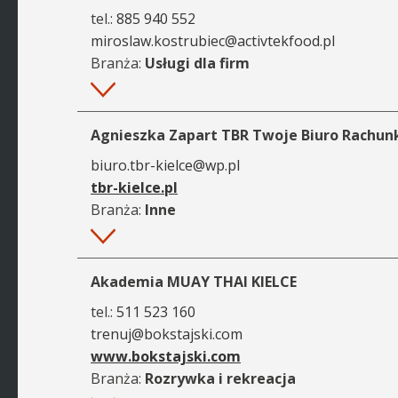
tel.:
885 940 552
miroslaw.kostrubiec@activtekfood.pl
Branża:
Usługi dla firm
Więcej
Agnieszka Zapart TBR Twoje Biuro Rachu
biuro.tbr-kielce@wp.pl
tbr-kielce.pl
Branża:
Inne
Więcej
Akademia MUAY THAI KIELCE
tel.:
511 523 160
trenuj@bokstajski.com
www.bokstajski.com
Branża:
Rozrywka i rekreacja