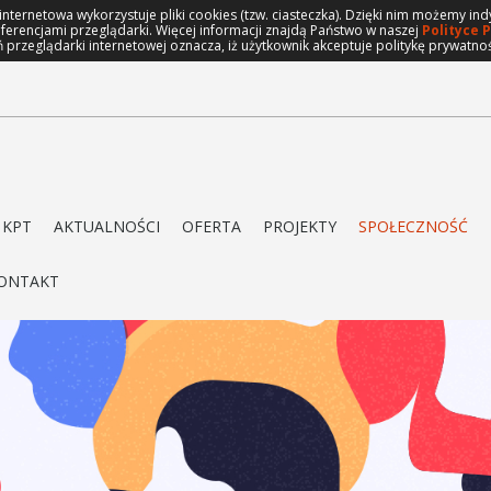
 internetowa wykorzystuje pliki cookies (tzw. ciasteczka). Dzięki nim możemy 
eferencjami przeglądarki. Więcej informacji znajdą Państwo w naszej
Polityce 
 przeglądarki internetowej oznacza, iż użytkownik akceptuje politykę prywatno
 KPT
AKTUALNOŚCI
OFERTA
PROJEKTY
SPOŁECZNOŚĆ
ONTAKT