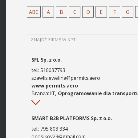
ABC
A
B
C
D
E
F
G
ZNAJDŹ
FIRMĘ
W
KPT
SFL Sp. z o.o.
tel.:
510037793
szawlis.ewelina@permits.aero
www.permits.aero
Branża:
IT, Oprogramowanie dla transportu 
Więcej
SMART B2B PLATFORMS Sp. z o.o.
tel.:
795 803 334
onosikov23@gmail.com