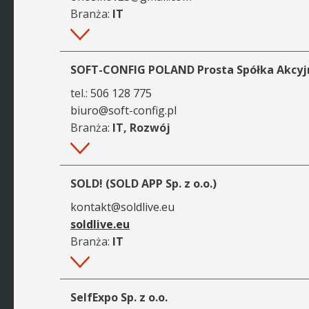
Branża:
IT
Więcej
SOFT-CONFIG POLAND Prosta Spółka Akcyj
tel.:
506 128 775
biuro@soft-config.pl
Branża:
IT, Rozwój
Więcej
SOLD! (SOLD APP Sp. z o.o.)
kontakt@soldlive.eu
soldlive.eu
Branża:
IT
Więcej
SelfExpo Sp. z o.o.