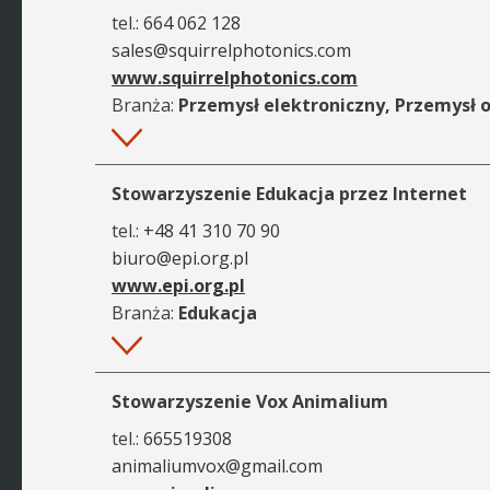
tel.:
664 062 128
sales@squirrelphotonics.com
www.squirrelphotonics.com
Branża:
Przemysł elektroniczny, Przemysł 
Więcej
Stowarzyszenie Edukacja przez Internet
tel.:
+48 41 310 70 90
biuro@epi.org.pl
www.epi.org.pl
Branża:
Edukacja
Więcej
Stowarzyszenie Vox Animalium
tel.:
665519308
animaliumvox@gmail.com