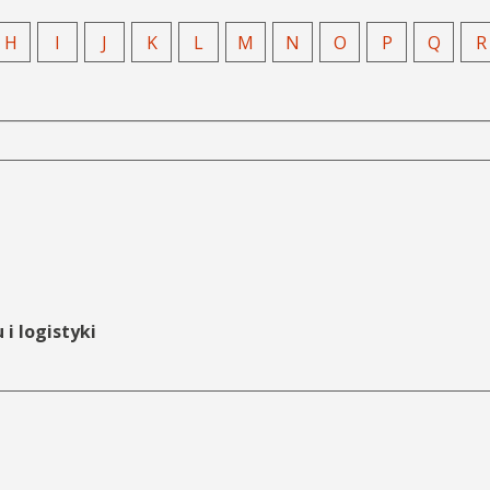
H
I
J
K
L
M
N
O
P
Q
R
i logistyki