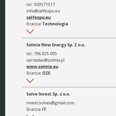
tel.:
500571517
info@selfexpo.eu
selfexpo.eu
Branża:
Technologia
Więcej
Solmix New Energy Sp. Z o.o.
tel.:
796 025 005
sprzedaż@solmix.pl
www.solmix.eu
Branża:
OZE
Więcej
Solve Invest Sp. z o.o.
invest.solves@gmail.com
Branża:
IT