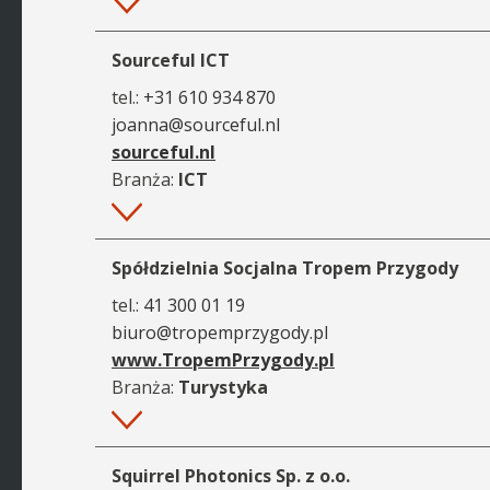
Więcej
Sourceful ICT
tel.:
+31 610 934 870
joanna@sourceful.nl
sourceful.nl
Branża:
ICT
Więcej
Spółdzielnia Socjalna Tropem Przygody
tel.:
41 300 01 19
biuro@tropemprzygody.pl
www.TropemPrzygody.pl
Branża:
Turystyka
Więcej
Squirrel Photonics Sp. z o.o.