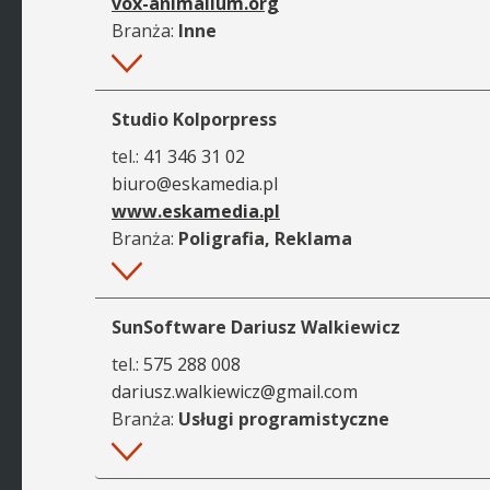
vox-animalium.org
Branża:
Inne
Więcej
Studio Kolporpress
tel.:
41 346 31 02
biuro@eskamedia.pl
www.eskamedia.pl
Branża:
Poligrafia, Reklama
Więcej
SunSoftware Dariusz Walkiewicz
tel.:
575 288 008
dariusz.walkiewicz@gmail.com
Branża:
Usługi programistyczne
Więcej