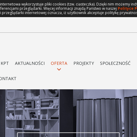
 internetowa wykorzystuje pliki cookies (tzw. ciasteczka). Dzięki nim możemy 
eferencjami przeglądarki. Więcej informacji znajdą Państwo w naszej
Polityce 
 przeglądarki internetowej oznacza, iż użytkownik akceptuje politykę prywatno
 KPT
AKTUALNOŚCI
OFERTA
PROJEKTY
SPOŁECZNOŚĆ
ONTAKT