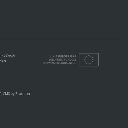
u Rozwoju
lski
PT, CMS by
Producer
Prz