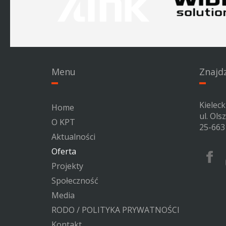
Menu
Znajd
Kielec
Home
ul. Ols
O KPT
25-663 
Aktualności
Oferta
Facebo
Kieleck
Projekty
Parku
Społeczność
Techno
Media
RODO / POLITYKA PRYWATNOŚCI
Kontakt