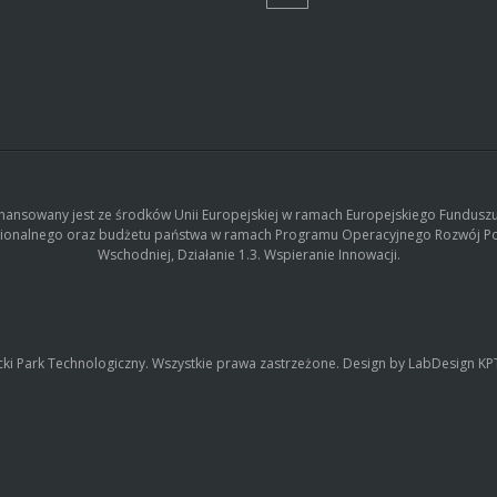
finansowany jest ze środków Unii Europejskiej w ramach Europejskiego Fundusz
ionalnego oraz budżetu państwa w ramach Programu Operacyjnego Rozwój Po
Wschodniej, Działanie 1.3. Wspieranie Innowacji.
cki Park Technologiczny. Wszystkie prawa zastrzeżone. Design by LabDesign K