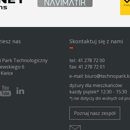
ziesz nas
Skontaktuj się z nami
ki Park Technologiczny
tel.:
41 278 72 00
zewskiego 6
fax: 41 278 72 01
Kielce
e-mail:
biuro@technopark.ki
dyżury dla mieszkańców:
ok
Youtube
Linkedin
każdy piątek* 12:30 - 15:30
iego
Kieleckiego
Kieleckiego
*) nie dotyczy dni wolnych od pr
Parku
Parku
logicznego
Technologicznego
Technologicznego
Poznaj nasz zespół