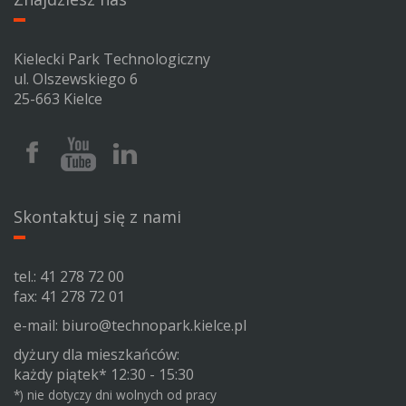
Kielecki Park Technologiczny
ul. Olszewskiego 6
25-663 Kielce
Facebook
Youtube
Linkedin
Kieleckiego
Kieleckiego
Kieleckiego
Parku
Parku
Parku
Technologicznego
Technologicznego
Technologicznego
Skontaktuj się z nami
tel.:
41 278 72 00
fax: 41 278 72 01
e-mail:
biuro@technopark.kielce.pl
dyżury dla mieszkańców:
każdy piątek* 12:30 - 15:30
*) nie dotyczy dni wolnych od pracy