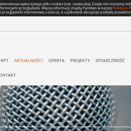
 internetowa wykorzystuje pliki cookies (tzw. ciasteczka). Dzięki nim możemy 
eferencjami przeglądarki. Więcej informacji znajdą Państwo w naszej
Polityce 
 przeglądarki internetowej oznacza, iż użytkownik akceptuje politykę prywatno
 KPT
AKTUALNOŚCI
OFERTA
PROJEKTY
SPOŁECZNOŚĆ
ONTAKT