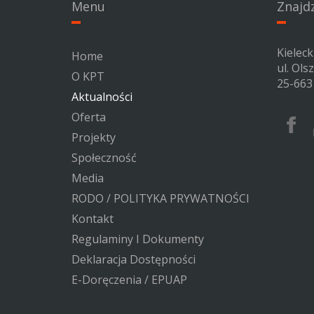
Menu
Znajd
Kielec
Home
ul. Ols
O KPT
25-663 
Aktualności
Oferta
Facebo
Kieleck
Projekty
Parku
Społeczność
Techno
Media
RODO / POLITYKA PRYWATNOŚCI
Kontakt
Regulaminy I Dokumenty
Deklaracja Dostępności
E-Doręczenia / EPUAP