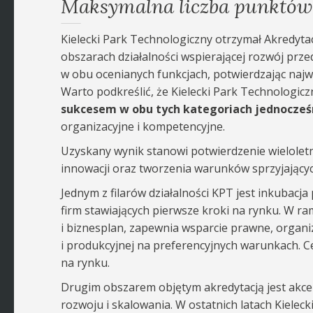
Maksymalna liczba punktów w
Kielecki Park Technologiczny otrzymał Akredyt
obszarach działalności wspierającej rozwój prze
w obu ocenianych funkcjach, potwierdzając najw
Warto podkreślić, że Kielecki Park Technologicz
sukcesem w obu tych kategoriach jednocześ
organizacyjne i kompetencyjne.
Uzyskany wynik stanowi potwierdzenie wielolet
innowacji oraz tworzenia warunków sprzyjający
Jednym z filarów działalności KPT jest inkubac
firm stawiających pierwsze kroki na rynku. W 
i biznesplan, zapewnia wsparcie prawne, organiz
i produkcyjnej na preferencyjnych warunkach. 
na rynku.
Drugim obszarem objętym akredytacją jest akcel
rozwoju i skalowania. W ostatnich latach Kiele