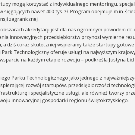
artupy mogą korzystać z indywidualnego mentoringu, specja
w sięgających nawet 400 tys. zł. Program obejmuje m.in. ście
sji zagranicznej.
 obszarach akredytacji jest dla nas ogromnym powodem do 
ania innowacyjnych przedsiębiorstw przynosi wymierne rezu
, a dziś coraz skuteczniej wspieramy także startupy gotowe
ki Park Technologiczny oferuje usługi na najwyższym krajow
sparcie na każdym etapie rozwoju – podkreśla Justyna Lich
kiego Parku Technologicznego jako jednego z najważniejszy
wspierającej rozwój startupów, przedsiębiorczości technolog
strukturę i specjalistyczne usługi, ale również tworzy prz
rozwoju innowacyjnej gospodarki regionu świętokrzyskiego.