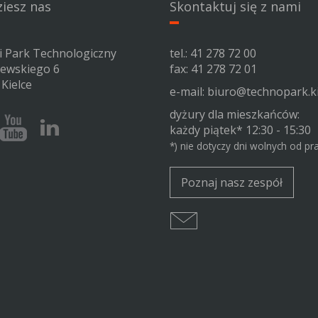
ziesz nas
Skontaktuj się z nami
ki Park Technologiczny
tel.:
41 278 72 00
zewskiego 6
fax: 41 278 72 01
Kielce
e-mail:
biuro@technopark.ki
dyżury dla mieszkańców:
ok
Youtube
Linkedin
każdy piątek* 12:30 - 15:30
iego
Kieleckiego
Kieleckiego
*) nie dotyczy dni wolnych od pr
Parku
Parku
logicznego
Technologicznego
Technologicznego
Poznaj nasz zespół