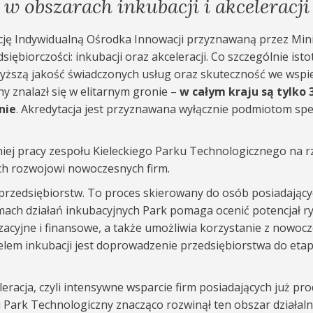
 obszarach inkubacji i akceleracji
ację Indywidualną Ośrodka Innowacji przyznawaną przez Min
dsiębiorczości: inkubacji oraz akceleracji. Co szczególnie i
yższą jakość świadczonych usług oraz skuteczność we wspie
ny znalazł się w elitarnym gronie –
w całym kraju są tylko 
nie
. Akredytacja jest przyznawana wyłącznie podmiotom spe
niej pracy zespołu Kieleckiego Parku Technologicznego na
ch rozwojowi nowoczesnych firm.
ja przedsiębiorstw. To proces skierowany do osób posiadają
ramach działań inkubacyjnych Park pomaga ocenić potencja
acyjne i finansowe, a także umożliwia korzystanie z nowocze
Celem inkubacji jest doprowadzenie przedsiębiorstwa do eta
eracja, czyli intensywne wsparcie firm posiadających już pr
cki Park Technologiczny znacząco rozwinął ten obszar działa