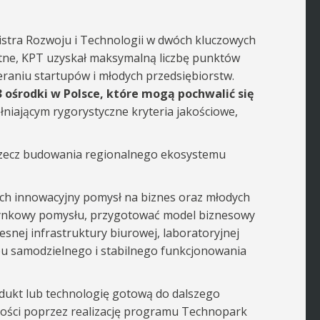
istra Rozwoju i Technologii w dwóch kluczowych
stotne, KPT uzyskał maksymalną liczbę punktów
raniu startupów i młodych przedsiębiorstw.
3 ośrodki w Polsce, które mogą pochwalić się
łniającym rygorystyczne kryteria jakościowe,
 rzecz budowania regionalnego ekosystemu
cych innowacyjny pomysł na biznes oraz młodych
ł rynkowy pomysłu, przygotować model biznesowy
snej infrastruktury biurowej, laboratoryjnej
pu samodzielnego i stabilnego funkcjonowania
odukt lub technologię gotową do dalszego
lności poprzez realizację programu Technopark