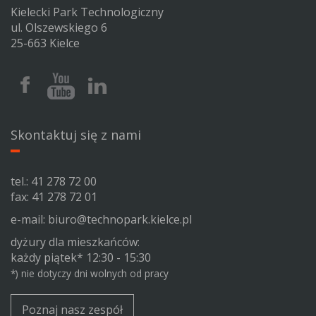
Kielecki Park Technologiczny
ul. Olszewskiego 6
25-663 Kielce
Facebook
Youtube
Linkedin
Kieleckiego
Kieleckiego
Kieleckiego
Parku
Parku
Parku
Technologicznego
Technologicznego
Technologicznego
Skontaktuj się z nami
tel.:
41 278 72 00
fax: 41 278 72 01
e-mail:
biuro@technopark.kielce.pl
dyżury dla mieszkańców:
każdy piątek* 12:30 - 15:30
*) nie dotyczy dni wolnych od pracy
Poznaj nasz zespół