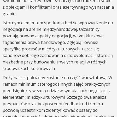
Szkolenie dostarczy również narzędzi do radzenia sobie
z obiekcjami i konfliktami oraz asertywnego wyznaczania
granic.
Istotnym elementem spotkania będzie wprowadzenie do
negocjacji na arenie międzynarodowej. Uczestnicy
poznają prawne aspekty negocjacji, w tym kluczowe
zagadnienia prawa handlowego. Zgłębią również
specyfikę procesów międzykulturowych, ucząc się
kanonów dobrego zachowania oraz dyplomacji, które są
niezbędne przy budowaniu trwałych relacji w różnych
środowiskach kulturowych.
Duży nacisk położony zostanie na część warsztatową. W
ramach minimum czterogodzinnych zajęć praktycznych
przedsiębiorcy wezmą udział w symulacjach negocjacji z
elementami międzykulturowymi. Szczegółowa analiza
przypadków oraz bezpośredni feedback od trenera
pozwolą uczestnikom zidentyfikować obszary do
rozwoju i przełożyć zdobyte doświadczenie na konkretne