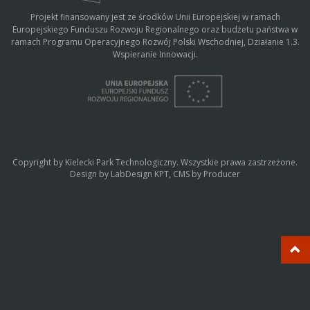
Projekt finansowany jest ze środków Unii Europejskiej w ramach
Europejskiego Funduszu Rozwoju Regionalnego oraz budżetu państwa w
ramach Programu Operacyjnego Rozwój Polski Wschodniej, Działanie 1.3.
Wspieranie Innowacji.
Copyright by Kielecki Park Technologiczny. Wszystkie prawa zastrzeżone.
Design by LabDesign KPT, CMS by
Producer
P
s
d
g